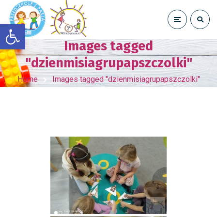
Otwórz pasek narzędzi
Images tagged
"dzienmisiagrupapszczolki"
Home
Images tagged "dzienmisiagrupapszczolki"